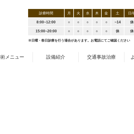
診療時間
月
火
水
木
金
土
日/
8:00~12:00
○
○
○
○
○
~14
休
15:00~20:00
○
○
○
○
○
休
休
※日曜・祭日診療を行う場合があります。お電話にてご確認ください
施術メニュー
設備紹介
交通事故治療