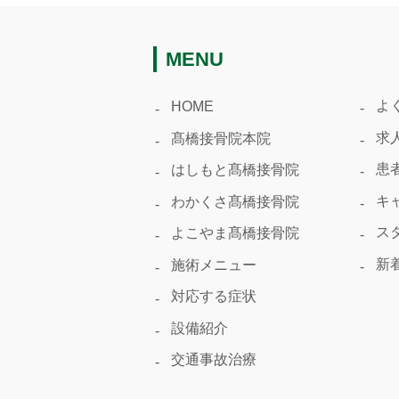
MENU
よ
HOME
求
髙橋接骨院本院
患
はしもと髙橋接骨院
キ
わかくさ髙橋接骨院
ス
よこやま髙橋接骨院
新
施術メニュー
対応する症状
設備紹介
交通事故治療